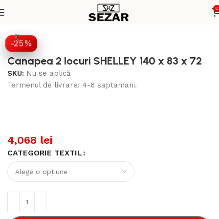
0
i
Canapele Fixe - Eleganta si confort pentru casa si birou
-25%
Canapea 2 locuri SHELLEY 140 x 83 x 72
SKU:
Nu se aplică
Termenul de livrare: 4-6 saptamani.
4,068
lei
CATEGORIE TEXTIL