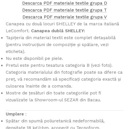
Descarca PDF materiale textile grupa D
Descarca PDF materiale textile grupa T
Descarca PDF materiale textile grupa V
Canapea cu două locuri SHELLEY de la marca italiană
LeComfort.
Canapea dublă SHELLEY:
Tapițeria din material textil este complet detașabilă
(pentru instrucțiuni de compoziție și spălare, vezi
eticheta).
Nu este disponibil pe piele.
Pretul este pentru tesatura categoria B (vezi foto).
Categoria materialului din fotografie poate sa difere ca
preț, vă recomandăm să specificați categoria exactă și
culoarea înainte de a comanda.
Mostre de țesături din toate categoriile pot fi
vizualizate la Showroom-ul SEZAR din Bacau.
Umplere
:
Spătar din spumă poliuretanică nedeformabilă,
densitate 18 kg/cbm, acoperit cu Tecnoform.