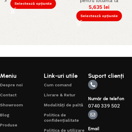
pentru locuinta ta
Selectează opțiunile
5,635
lei
Selectează opțiunile
Meniu
Link-uri utile
Suport clienți
Despre noi
Cum comand
Contact
Livrare & Retur
Număr de telefon
Showroom
Modalități de paltă
0740 339 502
Blog
Politica de
confidențialitate
Produse
Email
Politica de utilizare