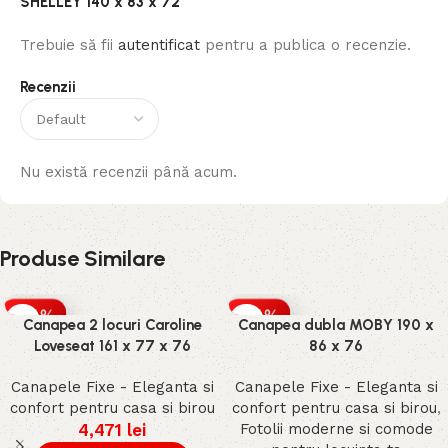
SHELLEY 140 x 83 x 72”
Trebuie să fii
autentificat
pentru a publica o recenzie.
Recenzii
Nu există recenzii până acum.
Produse Similare
-25%
-25%
Canapea 2 locuri Caroline
Canapea dubla MOBY 190 x
Loveseat 161 x 77 x 76
86 x 76
Canapele Fixe - Eleganta si
Canapele Fixe - Eleganta si
confort pentru casa si birou
confort pentru casa si birou
,
4,471
lei
Fotolii moderne si comode